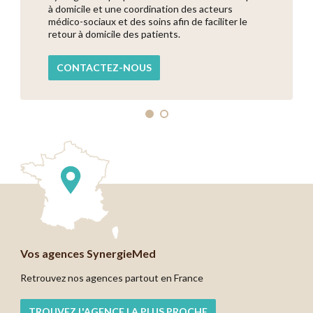
à domicile et une coordination des acteurs
songez?
médico-sociaux et des soins afin de faciliter le
Vous êtes sensible au secteur de la santé ?
retour à domicile des patients.
Pensez à rejoindre le réseau SynergieMed !
CONTACTEZ-NOUS
Vos agences SynergieMed
Retrouvez nos agences partout en France
TROUVEZ L'AGENCE LA PLUS PROCHE