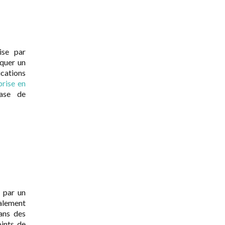
ise par
oquer un
cations
prise en
hase de
e par un
galement
ans des
oints de