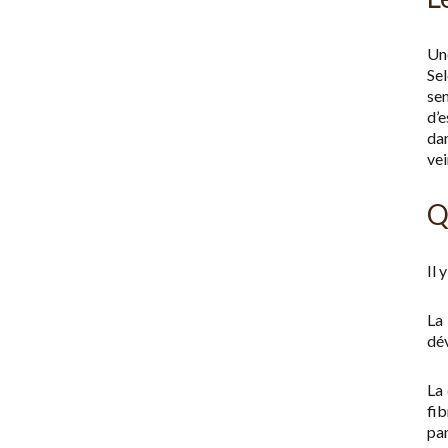
Une
Sel
sem
d’e
da
vei
Q
Il 
La 
dév
La 
fib
pan