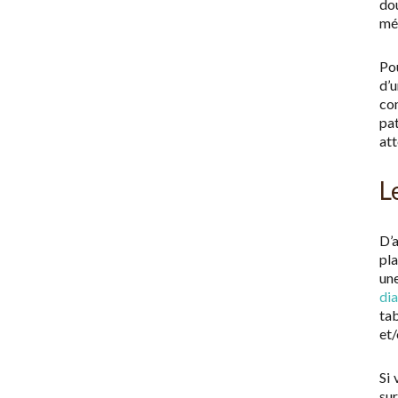
do
méd
Pou
d’u
com
pat
att
L
D’a
pla
une
di
ta
et/
Si 
sur