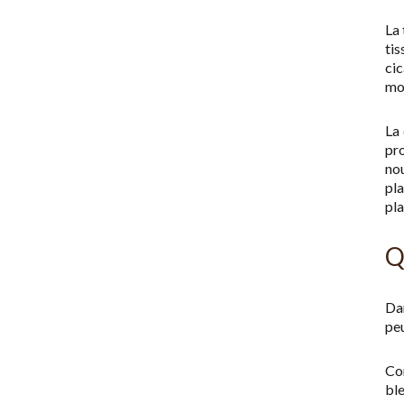
La 
tis
ci
mou
La 
pr
no
pla
pla
Q
Da
peu
Con
bl