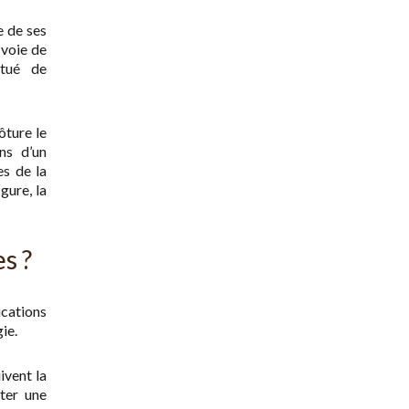
e de ses
 voie de
itué de
ôture le
ns d’un
es de la
gure, la
s ?
ications
ie.
ivent la
ter une