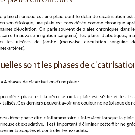
 plaie chronique est une plaie dont le délai de cicatrisation est 
on son étiologie, une plaie est considérée comme chronique apr
aines d’évolution. On parle souvent de plaies chroniques dans le
scarre (mauvaise irrigation sanguine), les plaies diabétiques, ma
ns les ulcères de jambe (mauvaise circulation sanguine d
nes/artères).
uelles sont les phases de cicatrisatio
y a 4 phases de cicatrisation d’une plaie :
première phase est la nécrose où la plaie est sèche et les tis
italisés. Ces derniers peuvent avoir une couleur noire (plaque de n
deuxième phase dite « inflammatoire » intervient lorsque la plaie
rineuse et exsudative. Il est important d’éliminer cette fibrine grâ
sements adaptés et contrôler les exsudats.