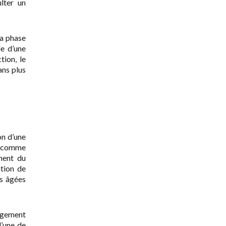
lter un
la phase
de d’une
tion, le
ans plus
on d’une
es comme
ement du
tion de
s âgées
argement
l’une de