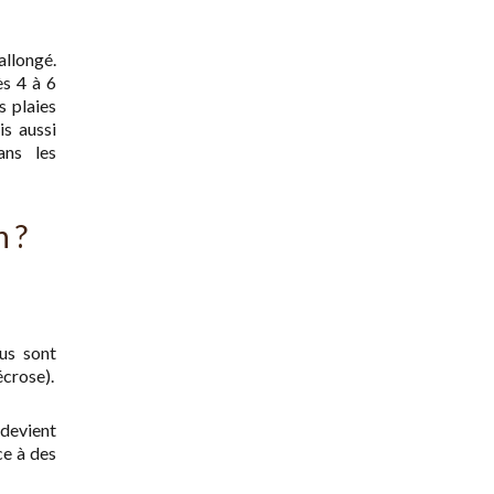
allongé.
ès 4 à 6
s plaies
is aussi
ans les
n ?
sus sont
écrose).
 devient
ce à des