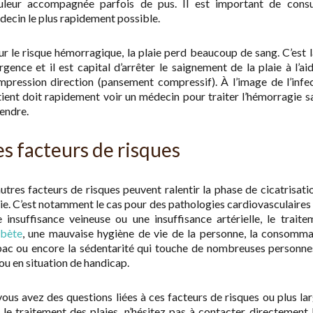
uleur accompagnée parfois de pus. Il est important de consu
ecin le plus rapidement possible.
r le risque hémorragique, la plaie perd beaucoup de sang. C’est 
rgence et il est capital d’arrêter le saignement de la plaie à l’ai
pression direction (pansement compressif). À l’image de l’infec
ient doit rapidement voir un médecin pour traiter l’hémorragie s
endre.
es facteurs de risques
utres facteurs de risques peuvent ralentir la phase de cicatrisati
ie. C’est notamment le cas pour des pathologies cardiovasculair
 insuffisance veineuse ou une insuffisance artérielle, le trait
abète
, une mauvaise hygiène de vie de la personne, la consomma
bac ou encore la sédentarité qui touche de nombreuses personne
ou en situation de handicap.
vous avez des questions liées à ces facteurs de risques ou plus l
 le traitement des plaies, n’hésitez pas à contacter directement 