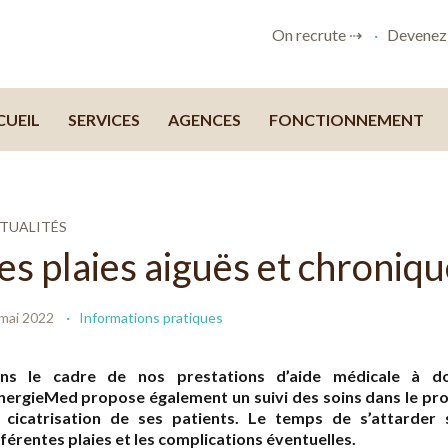
On recrute ⇢
Devenez 
CUEIL
SERVICES
AGENCES
FONCTIONNEMENT
TUALITÉS
es plaies aiguës et chroniq
mai 2022
Informations pratiques
ns le cadre de nos prestations d’aide médicale à dom
nergieMed propose également un suivi des soins dans le pr
 cicatrisation de ses patients. Le temps de s’attarder 
fférentes plaies et les complications éventuelles.