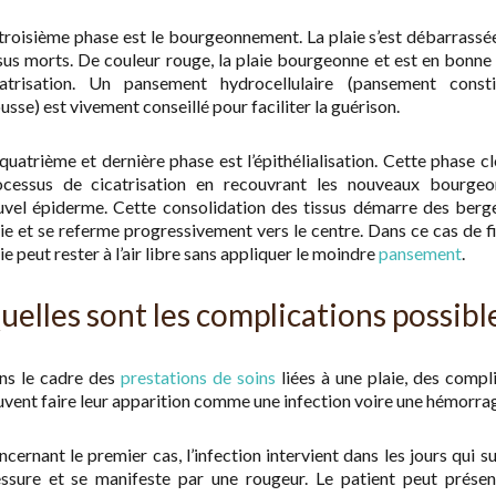
troisième phase est le bourgeonnement. La plaie s’est débarrassé
sus morts. De couleur rouge, la plaie bourgeonne et est en bonne
catrisation. Un pansement hydrocellulaire (pansement const
sse) est vivement conseillé pour faciliter la guérison.
quatrième et dernière phase est l’épithélialisation. Cette phase cl
ocessus de cicatrisation en recouvrant les nouveaux bourgeo
uvel épiderme. Cette consolidation des tissus démarre des berg
ie et se referme progressivement vers le centre. Dans ce cas de fi
ie peut rester à l’air libre sans appliquer le moindre
pansement
.
uelles sont les complications possible
ns le cadre des
prestations de soins
liées à une plaie, des compl
vent faire leur apparition comme une infection voire une hémorrag
cernant le premier cas, l’infection intervient dans les jours qui su
essure et se manifeste par une rougeur. Le patient peut présen