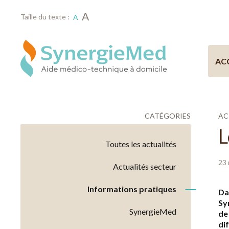
A
Taille du texte :
A
AC
CATÉGORIES
AC
L
Toutes les actualités
23 
Actualités secteur
Informations pratiques
Da
Sy
SynergieMed
de
di