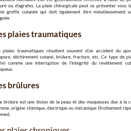
ure ou d’agrafes. La plaie chirurgicale peut se présenter sous 
une greffe cutanée qui doit également être minutieusement su
gnée.
es plaies traumatiques
s plaies traumatiques résultent souvent d’un accident du quot
pure, déchirement cutané, brûlure, fracture, etc. Ce type de pl
fini comme une interruption de l’intégrité du revêtement cu
queux.
es brûlures
 brûlure est une lésion de la peau et des muqueuses due à la c
mme, origine chimique, électrique ou mécanique (frottement répé
peau).
es plaies chroniques