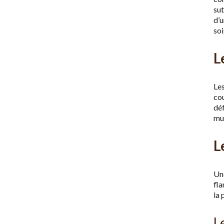
sut
d’
soi
L
Le
cou
dé
mu
L
Une
fla
la 
L