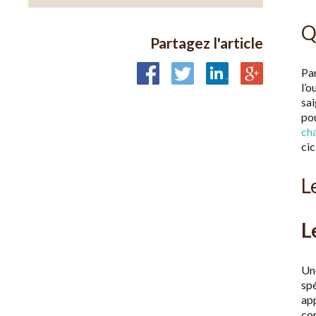
Q
Partagez l'article
Pa
l’o
sa
pou
ch
cic
L
L
Une
spé
ap
con