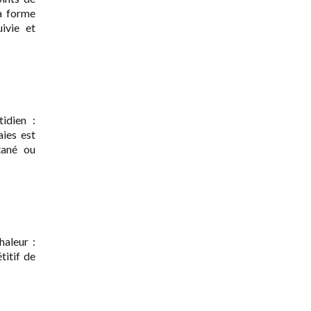
la forme
ivie et
idien :
aies est
tané ou
haleur :
titif de