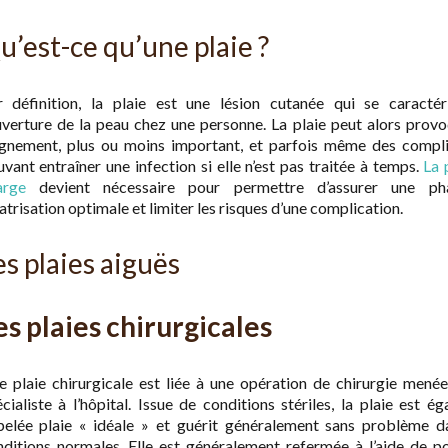
u’est-ce qu’une plaie ?
r définition, la plaie est une lésion cutanée qui se caractér
uverture de la peau chez une personne. La plaie peut alors prov
ignement, plus ou moins important, et parfois même des compli
vant entraîner une infection si elle n’est pas traitée à temps.
La 
arge
devient nécessaire pour permettre d’assurer une p
atrisation optimale et limiter les risques d’une complication.
es plaies aiguës
es plaies chirurgicales
 plaie chirurgicale est liée à une opération de chirurgie mené
cialiste à l’hôpital. Issue de conditions stériles, la plaie est é
pelée plaie « idéale » et guérit généralement sans problème d
ditions normales. Elle est généralement refermée à l’aide de p