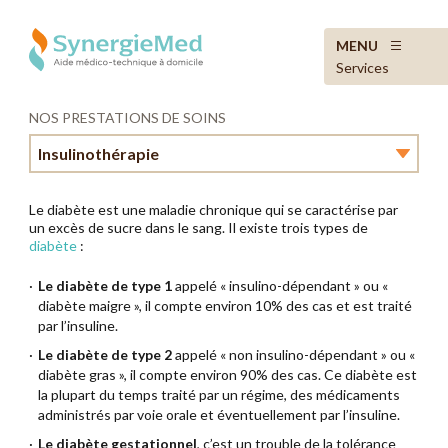
MENU
Services
NOS PRESTATIONS DE SOINS
Insulinothérapie
Perfusion
Le diabète est une maladie chronique qui se caractérise par
un excès de sucre dans le sang. Il existe trois types de
Nutrition
diabète
:
Le diabète de type 1
appelé « insulino-dépendant » ou «
Insulinothérapie
diabète maigre », il compte environ 10% des cas et est traité
par l’insuline.
Douleur
Le diabète de type 2
appelé « non insulino-dépendant » ou «
diabète gras », il compte environ 90% des cas. Ce diabète est
Stomathérapie
la plupart du temps traité par un régime, des médicaments
administrés par voie orale et éventuellement par l’insuline.
Pansement
Le diabète gestationnel
, c’est un trouble de la tolérance