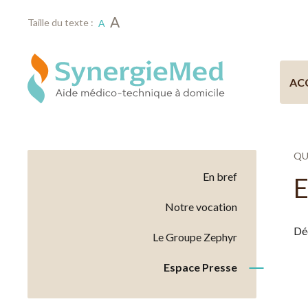
A
Taille du texte :
A
AC
QU
En bref
E
Notre vocation
Déc
Le Groupe Zephyr
Espace Presse