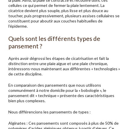
la plaie. Ainsi, la plaie se contracte et recouvre donc ces
cellules ce qui permet de fermer la plaie lentement. La
cicatrice devient plus souple, plus lisse et plus douce au
toucher, puis progressivement, plusieurs assises cellulaires se
constituent pour aboutir aux couches habituelles de
l’épiderme.
Quels sont les différents types de
pansement ?
Après avoir dégrossi les étapes de cicatrisation et fait la
distinction entre une plaie aigue et une plaie chronique,
intéressons-nous maintenant aux différentes « technologies »
de cette discipline.
En comparaison des pansements que nous utilisons
communément à notre domicile pour la « bobologie », le
pansement dit « technique » présente des caractéristiques
bien plus complexes.
Nous différencions les pansements de types :
Alginates : Ces pansements sont composés à plus de 50% de
polymères d’acides alginiques obtenus à partir d’algues. Ce