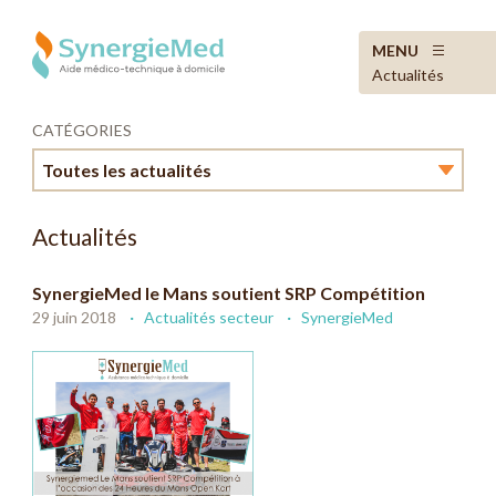
MENU
Actualités
CATÉGORIES
Toutes les actualités
Toutes les actualités
Actualités
Actualités secteur
SynergieMed le Mans soutient SRP Compétition
29 juin 2018
Actualités secteur
SynergieMed
Informations pratiques
SynergieMed