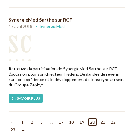
SynergieMed Sarthe sur RCF
17 avril 2018
SynergieMed
Retrouvez la participation de SynergieMed Sarthe sur RCF.
L’occasion pour son directeur Frédéric Deslandes de revenir
sur son expérience et le développement de l’enseigne au sein
du Groupe Zephyr.
EN SAVOIR PLUS
←
1
2
3
…
17
18
19
20
21
22
23
→